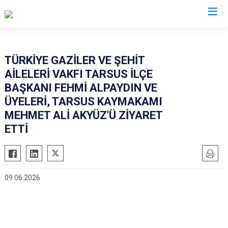
Mersin
TÜRKİYE GAZİLER VE ŞEHİT
AİLELERİ VAKFI TARSUS İLÇE
Anamur
Silifke
BAŞKANI FEHMİ ALPAYDIN VE
Aydıncık
Tarsus
ÜYELERİ, TARSUS KAYMAKAMI
Bozyazı
Akdeniz
MEHMET ALİ AKYÜZ'Ü ZİYARET
Çamlıyayla
ETTİ
Mezitli
Erdemli
Toroslar
Gülnar
Yenişehir
Mut
09.06.2026