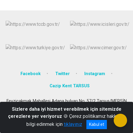
Facebook
Twitter
Instagram
Cazip Kent TARSUS
Fevziçakmak Mahallesi Adana bulvarı No: 57/2 Tarsus/MERSİN
Sizlere daha iyi hizmet verebilmek için sitemizde
Telefon:(0324) 6131616 Belgegecer :(0324)6146565
çerezlere yer veriyoruz
🍪 Çerez politikamız hakkında
bilgi edinmek için
tıklayınız
Kabul et