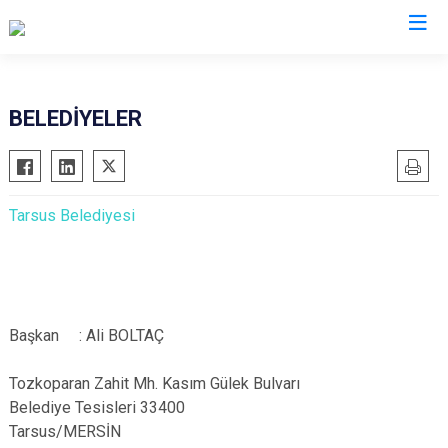
Mersin
BELEDİYELER
Anamur
Silifke
Aydıncık
Tarsus
Tarsus Belediyesi
Bozyazı
Akdeniz
Çamlıyayla
Mezitli
Erdemli
Toroslar
Gülnar
Yenişehir
Başkan : Ali BOLTAÇ
Mut
Tozkoparan Zahit Mh. Kasım Gülek Bulvarı
Belediye Tesisleri 33400
Tarsus/MERSİN