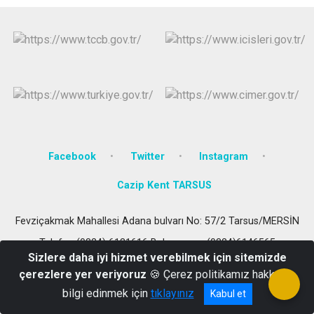
Facebook
Twitter
Instagram
Cazip Kent TARSUS
Fevziçakmak Mahallesi Adana bulvarı No: 57/2 Tarsus/MERSİN
Telefon:(0324) 6131616 Belgegecer :(0324)6146565
Sizlere daha iyi hizmet verebilmek için sitemizde
çerezlere yer veriyoruz
🍪 Çerez politikamız hakkında
bilgi edinmek için
tıklayınız
Kabul et