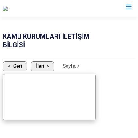
Mersin
KAMU KURUMLARI İLETİŞİM
BİLGİSİ
Anamur
Silifke
Aydıncık
Tarsus
Geri
İleri
Sayfa:
/
Bozyazı
Akdeniz
Çamlıyayla
Mezitli
Erdemli
Toroslar
Gülnar
Yenişehir
Mut