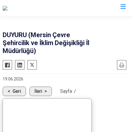
Mersin
DUYURU (Mersin Çevre
Şehircilik ve İklim Değişikliği İl
Anamur
Silifke
Müdürlüğü)
Aydıncık
Tarsus
Bozyazı
Akdeniz
Çamlıyayla
Mezitli
19.06.2026
Erdemli
Toroslar
Geri
İleri
Sayfa:
/
Gülnar
Yenişehir
Mut