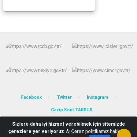
Facebook
Twitter
Instagram
Cazip Kent TARSUS
Sizlere daha iyi hizmet verebilmek için sitemizde
Fevziçakmak Mahallesi Adana bulvarı No: 57/2 Tarsus/MERSİN
çerezlere yer veriyoruz
🍪 Çerez politikamız hakkında
Telefon:(0324) 6131616 Belgegecer :(0324)6146565