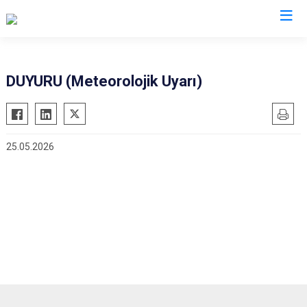
Mersin
DUYURU (Meteorolojik Uyarı)
Anamur
Silifke
Aydıncık
Tarsus
25.05.2026
Bozyazı
Akdeniz
Çamlıyayla
Mezitli
Erdemli
Toroslar
Gülnar
Yenişehir
Mut