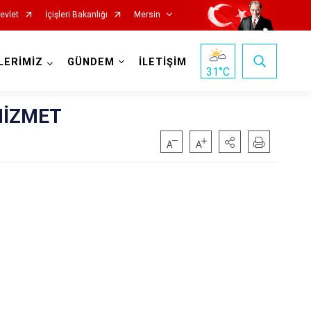
evlet
İçişleri Bakanlığı
Mersin
LERİMİZ
GÜNDEM
İLETİŞİM
31
°C
HİZMET
Silifke
Tarsus
Akdeniz
Mezitli