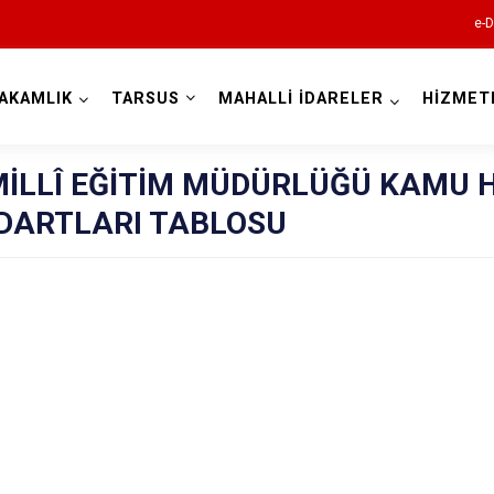
e-D
AKAMLIK
TARSUS
MAHALLİ İDARELER
HİZMET
Mersin
MİLLÎ EĞİTİM MÜDÜRLÜĞÜ KAMU 
DARTLARI TABLOSU
Anamur
Aydıncık
Bozyazı
Çamlıyayla