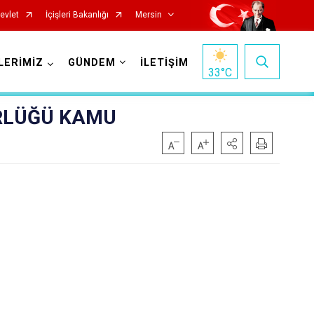
evlet
İçişleri Bakanlığı
Mersin
LERİMİZ
GÜNDEM
İLETİŞİM
33
°C
ÜRLÜĞÜ KAMU
Silifke
Tarsus
Akdeniz
Mezitli