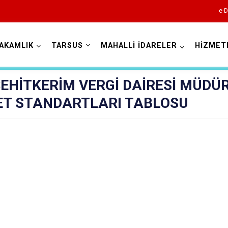
e-D
AKAMLIK
TARSUS
MAHALLİ İDARELER
HİZMET
Mersin
ŞEHİTKERİM VERGİ DAİRESİ MÜD
ET STANDARTLARI TABLOSU
Anamur
Aydıncık
Bozyazı
Çamlıyayla