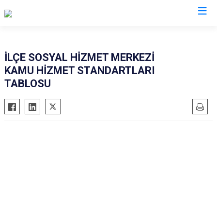
Mersin
İLÇE SOSYAL HİZMET MERKEZİ
KAMU HİZMET STANDARTLARI
Anamur
Silifke
TABLOSU
Aydıncık
Tarsus
Bozyazı
Akdeniz
Çamlıyayla
Mezitli
Erdemli
Toroslar
Gülnar
Yenişehir
Mut