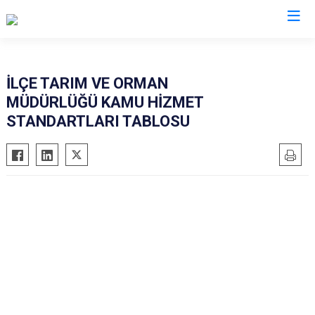
Mersin
İLÇE TARIM VE ORMAN
MÜDÜRLÜĞÜ KAMU HİZMET
Anamur
Silifke
STANDARTLARI TABLOSU
Aydıncık
Tarsus
Bozyazı
Akdeniz
Çamlıyayla
Mezitli
Erdemli
Toroslar
Gülnar
Yenişehir
Mut