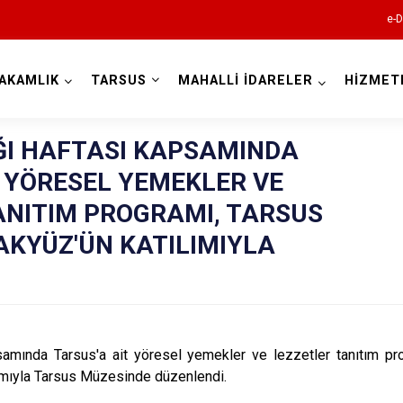
e-D
AKAMLIK
TARSUS
MAHALLİ İDARELER
HİZMET
Mersin
I HAFTASI KAPSAMINDA
T YÖRESEL YEMEKLER VE
ANITIM PROGRAMI, TARSUS
KYÜZ'ÜN KATILIMIYLA
Anamur
Aydıncık
Bozyazı
samında Tarsus'a ait yöresel yemekler ve lezzetler tanıtım p
Çamlıyayla
ımıyla Tarsus Müzesinde düzenlendi.