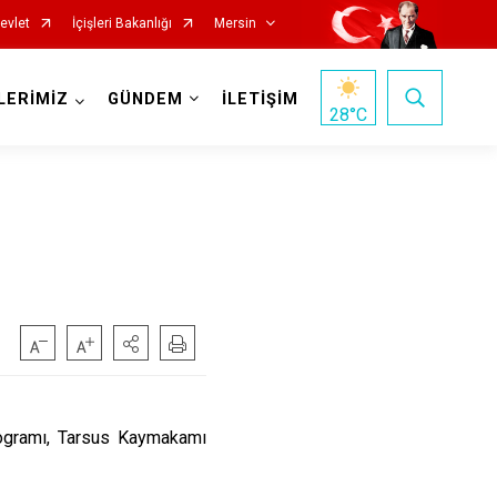
evlet
İçişleri Bakanlığı
Mersin
LERİMİZ
GÜNDEM
İLETİŞİM
28
°C
Silifke
Tarsus
Akdeniz
rogramı, Tarsus Kaymakamı
Mezitli